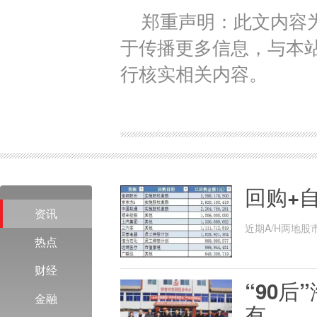
郑重声明：此文内容
于传播更多信息，与本
行核实相关内容。
回购+
资讯
近期A/H两地
热点
司本...
财经
“90
金融
有